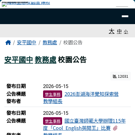
臺南市安平國中全球資訊網
跳至主內容區
導覽列
⏸
工具列
大
中
小
頁尾區域
主內容區域
Home
安平國中
教務處
校園公告
安平國中
教務處
校園公告
12031
新聞列表
發布日期
2026-05-15
公告標題
2026澎湖海洋覺知探索營
學生事務
發布者
教學組長
發布日期
2026-05-15
公告標題
國立臺灣師範大學辦理115年
學生事務
有1個
度「Cool English英閱王」比賽
發布者
教學組長