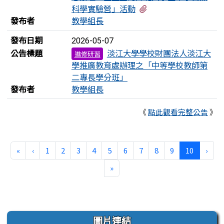
有1個附檔
科學實驗營」活動
發布者
教學組長
發布日期
2026-05-07
公告標題
淡江大學學校財團法人淡江大
進修研習
學推廣教育處辦理之「中等學校教師第
二專長學分班」
發布者
教學組長
《
點此觀看完整公告
》
第一頁
上一頁
(目前頁次
下一
«
‹
1
2
3
4
5
6
7
8
9
10
›
最後頁
»
左邊區域內容
圖片連結