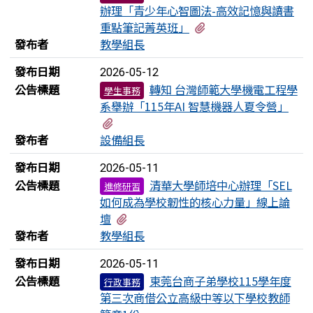
辦理「青少年心智圖法-高效記憶與讀書
有1個附檔
重點筆記菁英班」
發布者
教學組長
發布日期
2026-05-12
公告標題
轉知 台灣師範大學機電工程學
學生事務
系舉辦「115年AI 智慧機器人夏令營」
有1個附檔
發布者
設備組長
發布日期
2026-05-11
公告標題
清華大學師培中心辦理「SEL
進修研習
如何成為學校韌性的核心力量」線上論
有1個附檔
壇
發布者
教學組長
發布日期
2026-05-11
公告標題
東莞台商子弟學校115學年度
行政事務
第三次商借公立高級中等以下學校教師