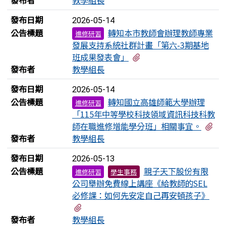
發布日期
2026-05-14
公告標題
轉知本市教師會辦理教師專業
進修研習
發展支持系統社群計畫「第六-3期基地
有1個附檔
班成果發表會」
發布者
教學組長
發布日期
2026-05-14
公告標題
轉知國立高雄師範大學辦理
進修研習
「115年中等學校科技領域資訊科技科教
有
師在職進修增能學分班」相關事宜。
發布者
教學組長
發布日期
2026-05-13
公告標題
親子天下股份有限
進修研習
學生事務
公司舉辦免費線上講座《給教師的SEL
必修課：如何先安定自己再安頓孩子》
有1個附檔
發布者
教學組長