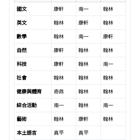
國文
康軒
南一
翰林
英文
翰林
康軒
翰林
數學
翰林
南一
康軒
自然
康軒
翰林
翰林
科技
康軒
翰林
南一
社會
翰林
翰林
翰林
健康與體育
奇鼎
翰林
翰林
綜合活動
南一
翰林
南一
藝術
翰林
康軒
翰林
本土語言
真平
真平