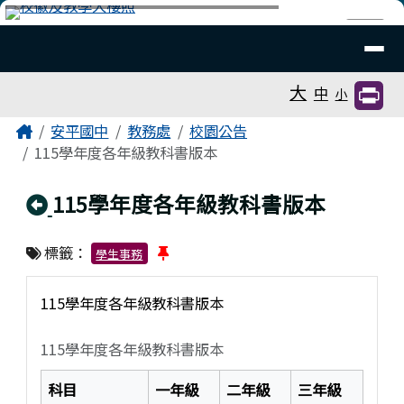
臺南市安平國中全球資訊網
跳至主內容區
導覽列
⏸
工具列
大
中
小
頁尾區域
主內容區域
Home
安平國中
教務處
校園公告
115學年度各年級教科書版本
回上頁
115學年度各年級教科書版本
標籤：
學生事務
115學年度各年級教科書版本
115學年度各年級教科書版本
科目
一年級
二年級
三年級