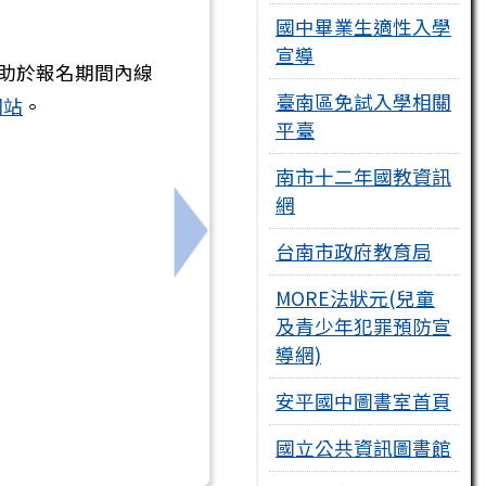
國中畢業生適性入學
宣導
協助於報名期間內線
臺南區免試入學相關
網站
。
平臺
南市十二年國教資訊
網
-國文班相關事宜。
下一筆：轉知中國文化大學辦理1
台南市政府教育局
MORE法狀元(兒童
及青少年犯罪預防宣
導網)
安平國中圖書室首頁
國立公共資訊圖書館