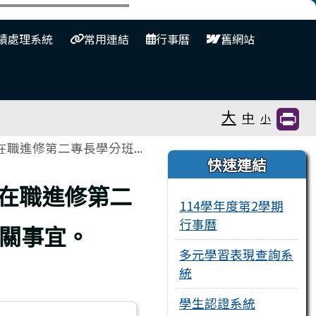
⏸
績處理系統
常用連結
行事曆
舊網站
大
中
小
職進修第二專長學分班...
右邊區域內容
快速連結
師在職進修第二
114學年度第2學期
行事曆
關事宜。
多元學習表現查詢系
統
學生認證系統