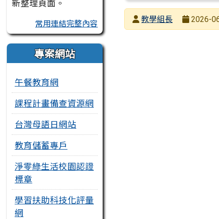
新整理頁面。
發布者
教學組長
2026-06
常用連結完整內容
發布日期
瀏覽次數
專案網站
午餐教育網
課程計畫備查資源網
台灣母語日網站
教育儲蓄專戶
淨零綠生活校園認證
標章
學習扶助科技化評量
網