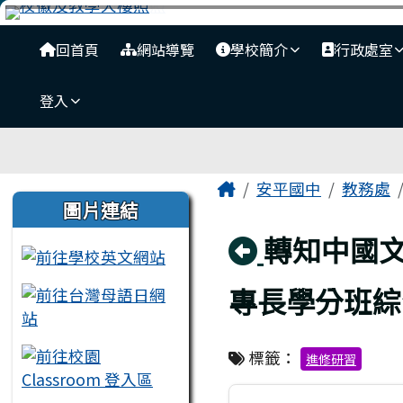
臺南市安平國中全球資訊
跳至主內容區
導覽列
回首頁
網站導覽
學校簡介
行政處室
登入
工具列
頁尾區域
主內容區域
Home
安平國中
教務處
左邊區域內容
圖片連結
回上頁
轉知中國文
專長學分班綜
標籤：
進修研習