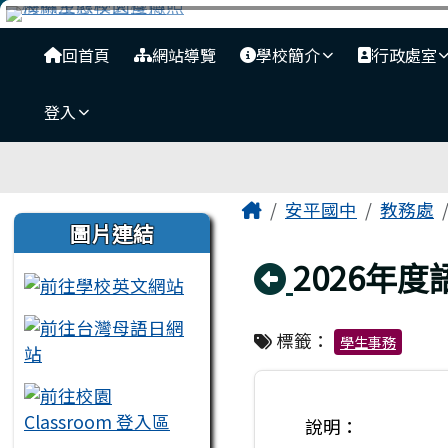
臺南市安平國中全球資訊
跳至主內容區
導覽列
回首頁
網站導覽
學校簡介
行政處室
登入
工具列
頁尾區域
主內容區域
Home
安平國中
教務處
左邊區域內容
圖片連結
回上頁
2026年
標籤：
學生事務
說明：