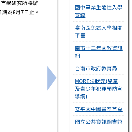
語言學研究所將辦
國中畢業生適性入學
期為8月7日止。
宣導
臺南區免試入學相關
平臺
南市十二年國教資訊
網
台南市政府教育局
MORE法狀元(兒童
營」
下一筆：轉知銘傳大學辦理「11
及青少年犯罪預防宣
導網)
安平國中圖書室首頁
國立公共資訊圖書館