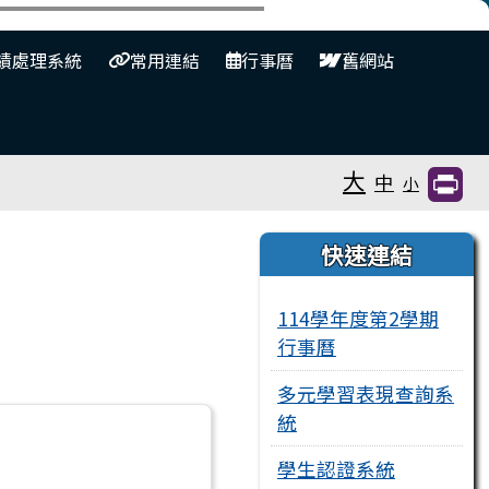
⏸
績處理系統
常用連結
行事曆
舊網站
大
中
小
右邊區域內容
快速連結
114學年度第2學期
行事曆
多元學習表現查詢系
統
學生認證系統