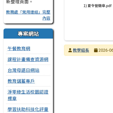
新整理頁面。
1) 夏令營簡章.pdf
教務處「常用連結」完整
內容
專案網站
午餐教育網
發布者
教學組長
2026-06
發布日期
瀏覽次數
課程計畫備查資源網
台灣母語日網站
教育儲蓄專戶
淨零綠生活校園認證
標章
學習扶助科技化評量