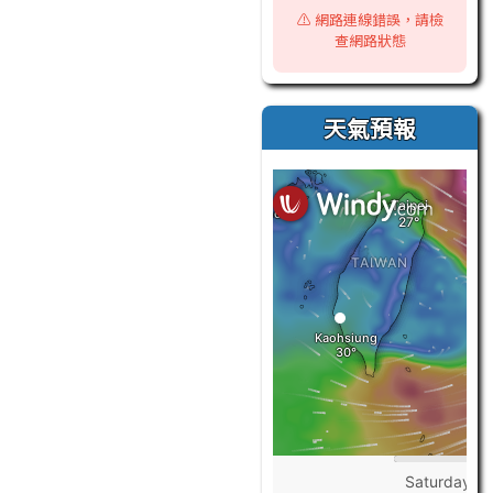
⚠️ 網路連線錯誤，請檢
查網路狀態
天氣預報