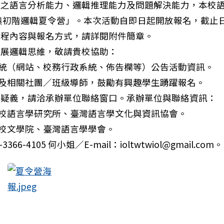
生之語言分析能力、邏輯推理能力及問題解決能力，本校
語奧初階邏輯夏令營」。本次活動自即日起開放報名，截止日
課程內容與報名方式，請詳閱附件簡章。
拓展邏輯思維，敬請貴校協助：
系統（網站、校務行政系統、佈告欄等）公告活動資訊。
生及相關社團／班級導師，鼓勵有興趣學生踴躍報名。
關疑義，請洽承辦單位聯絡窗口。承辦單位與聯絡資訊：
本校語言學研究所、臺灣語言學文化與資訊協會。
本校文學院、臺灣語言學學會。
學社會科學院辦理「2026 教育與民主韌性教師增能研習
366-4105 何小姐／E-mail：ioltwtwiol@gmail.com。