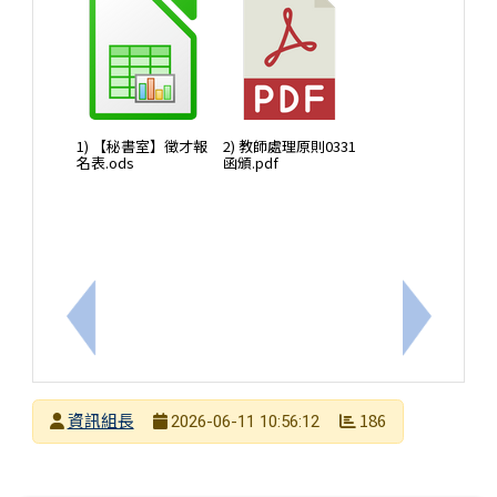
1) 【秘書室】徵才報
2) 教師處理原則0331
名表.ods
函頒.pdf
上一筆：轉知臺北市政府教育局辦理臺北酷課雲115年
下一筆：轉
發布者
資訊組長
186
2026-06-11 10:56:12
發布日期
瀏覽次數