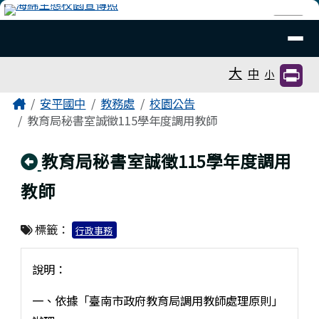
臺南市安平國中全球資訊網
跳至主內容區
導覽列
⏸
工具列
大
中
小
頁尾區域
主內容區域
Home
安平國中
教務處
校園公告
教育局秘書室誠徵115學年度調用教師
回上頁
教育局秘書室誠徵115學年度調用
教師
標籤：
行政事務
說明：
一、依據「臺南市政府教育局調用教師處理原則」