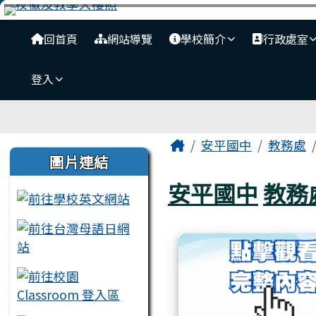
臺南市安平國中全球資訊
跳至主內容區
導覽列
回首頁
網站導覽
學校簡介
行政處室
登入
工具列
頁尾區域
主內容區域
Home
安平國中
教務處
左邊區域內容
圖片連結
安平國中
教務