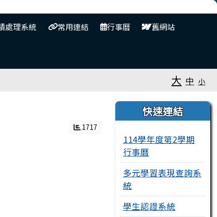
⏸
績處理系統
常用連結
行事曆
舊網站
大
中
小
右邊區域內容
快速連結
1717
114學年度第2學期
行事曆
多元學習表現查詢系
統
學生認證系統