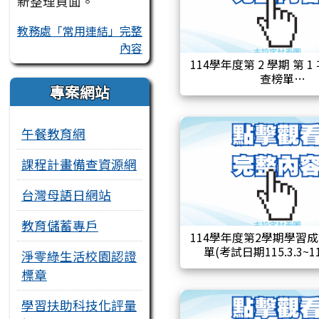
新整理頁面。
教務處「常用連結」完整
內容
114學年度第 2 學期 第 1
查榜單
專案網站
午餐教育網
課程計畫備查資源網
台灣母語日網站
教育儲蓄專戶
114學年度第2學期學習
單(考試日期115.3.3~115
淨零綠生活校園認證
標章
學習扶助科技化評量