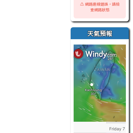
⚠️ 網路連線錯誤，請檢
查網路狀態
天氣預報