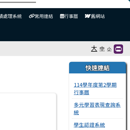
⏸
績處理系統
常用連結
行事曆
舊網站
大
中
小
右邊區域內容
快速連結
114學年度第2學期
行事曆
多元學習表現查詢系
統
學生認證系統