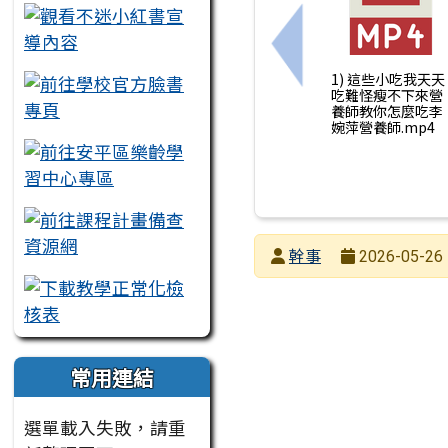
上一筆：餐前五分鐘
1) 這些小吃我天天
吃難怪瘦不下來營
養師教你怎麼吃李
婉萍營養師.mp4
發布者
幹事
2026-05-26 
發布日期
瀏覽次數
常用連結
選單載入失敗，請重