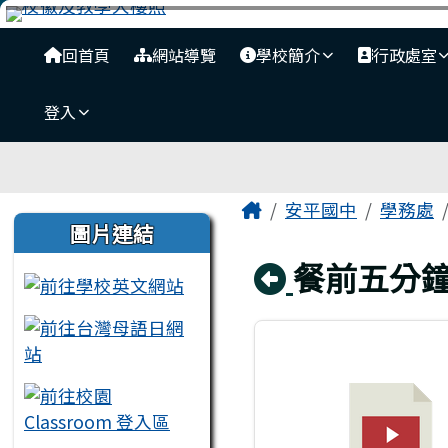
臺南市安平國中全球資訊
跳至主內容區
導覽列
回首頁
網站導覽
學校簡介
行政處室
登入
工具列
頁尾區域
主內容區域
Home
安平國中
學務處
左邊區域內容
圖片連結
回上頁
餐前五分