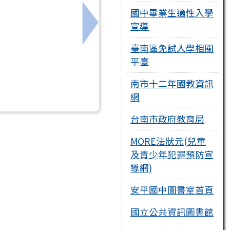
國中畢業生適性入學
宣導
下一筆：學校查獲電子煙之煙油檢
臺南區免試入學相關
平臺
南市十二年國教資訊
網
台南市政府教育局
MORE法狀元(兒童
及青少年犯罪預防宣
導網)
安平國中圖書室首頁
國立公共資訊圖書館