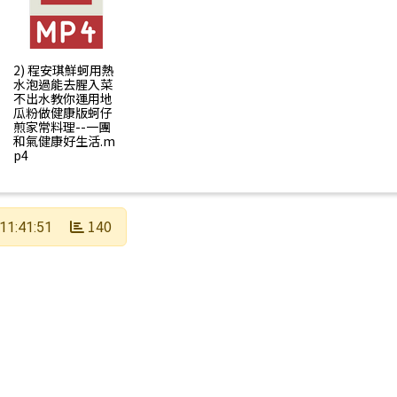
營養影片播放
2) 程安琪鮮蚵用熱
水泡過能去腥入菜
不出水教你運用地
瓜粉做健康版蚵仔
煎家常料理--一團
和氣健康好生活.m
p4
140
11:41:51