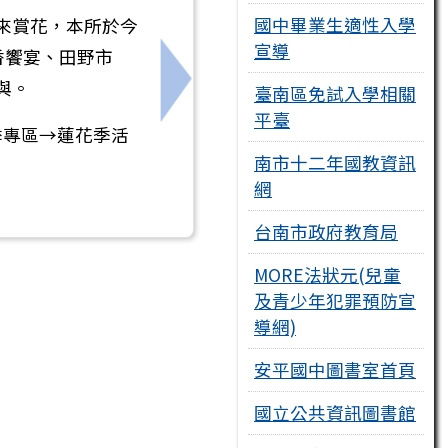
國中畢業生適性入學
前來賞花，本所於今
宣導
香饗宴、田野市
與。
臺南區免試入學相關
從校園減塑邁向淨零綠生活」計畫
下一筆：餐前五分鐘營養影片播放
平臺
季專區→蓮花季活
南市十二年國教資訊
網
台南市政府教育局
MORE法狀元(兒童
及青少年犯罪預防宣
導網)
安平國中圖書室首頁
國立公共資訊圖書館