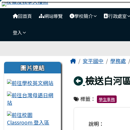
臺南市安平國中全球資訊
跳至主內容區
導覽列
回首頁
網站導覽
學校簡介
行政處室
登入
工具列
頁尾區域
主內容區域
Home
安平國中
學務處
左邊區域內容
圖片連結
回上頁
檢送白河區
標籤：
學生事務
說明：