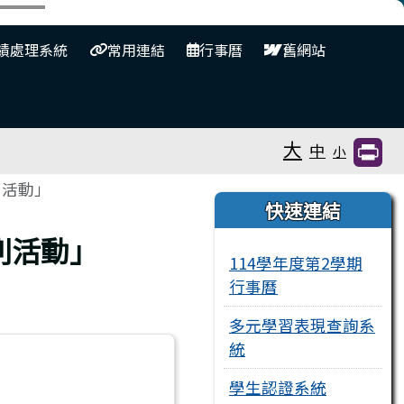
⏸
績處理系統
常用連結
行事曆
舊網站
大
中
小
列活動」
右邊區域內容
快速連結
列活動」
114學年度第2學期
行事曆
多元學習表現查詢系
統
學生認證系統