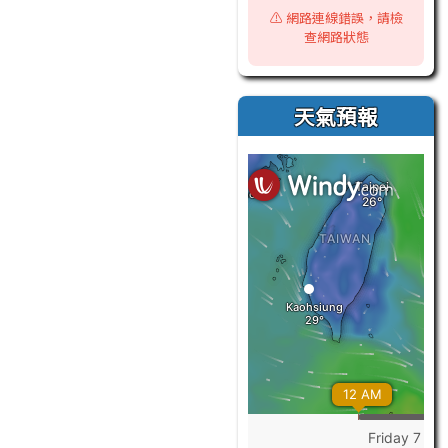
⚠️ 網路連線錯誤，請檢
查網路狀態
天氣預報