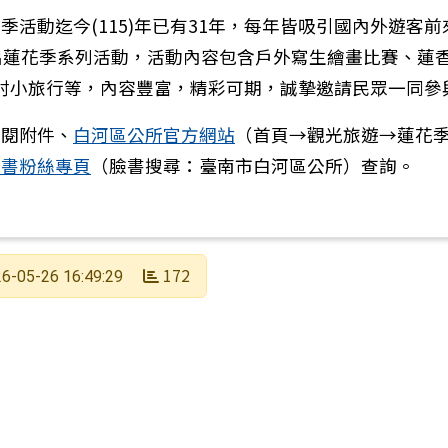
季活動迄今(115)年已有31年，每年皆吸引國內外遊客
出蓮花季系列活動，活動內容包含戶外寫生繪畫比賽、蓮
農村小旅行等，內容豐富，精彩可期，誠摯邀請民眾一同參
人福智文教基金會辦理115學年度「點亮臺南點亮海洋
參閱附件、
白河區公所官方網站
（首頁→觀光旅遊→蓮花
臉書粉絲專頁
（臉書搜尋：臺南市白河區公所）查詢。
172
6-05-26 16:49:29