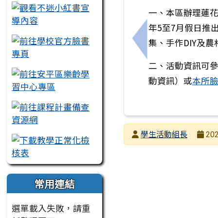
一、本區辦理蓮花
年5至7月假日推
集、手作DIY及
上一筆：轉知財團法
二、活動資訊可
動資訊）或
本所
發布者
學生活動組長
202
發布日期
瀏覽次數
常用連結
選單載入失敗，請重