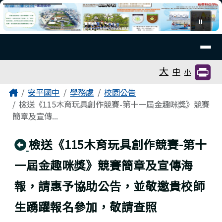
臺南市安平國中全球資訊網
跳至主內容區
⏸
導覽列
工具列
大
中
小
頁尾區域
主內容區域
Home
安平國中
學務處
校園公告
檢送《115木育玩具創作競賽-第十一屆金趣咪獎》競賽
簡章及宣傳...
回上頁
檢送《115木育玩具創作競賽-第十
一屆金趣咪獎》競賽簡章及宣傳海
報，請惠予協助公告，並敬邀貴校師
生踴躍報名參加，敬請查照