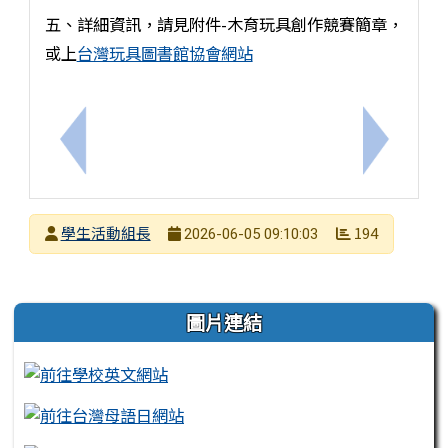
五、詳細資訊，請見附件-木育玩具創作競賽簡章，
或上
台灣玩具圖書館協會網站
上一筆：函轉教育部國民及學前教育署辦理115年度
下一筆：
發布者
學生活動組長
194
2026-06-05 09:10:03
發布日期
瀏覽次數
左邊區域內容
圖片連結