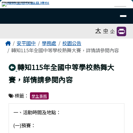
臺南市安平國中全球資訊網
跳至主內容區
導覽列
⏸
工具列
大
中
小
頁尾區域
主內容區域
Home
安平國中
學務處
校園公告
轉知115年全國中等學校熱舞大賽，詳情請參閱內容
回上頁
轉知115年全國中等學校熱舞大
賽，詳情請參閱內容
標籤：
學生事務
一、活動時間及地點：
(一)預賽：