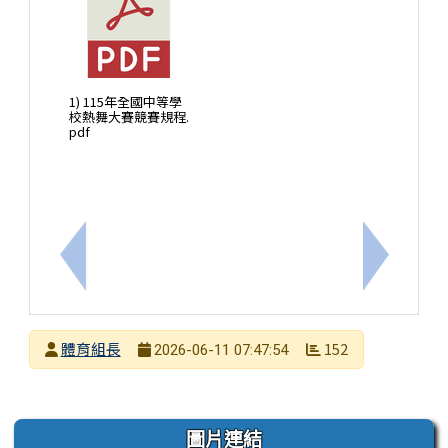
1) 115年全國中等學
校熱舞大賽競賽規程.
pdf
上一筆：檢送台南市115年度青少年認識國防書藝比賽實
下一筆：
發布者
體育組長
152
2026-06-11 07:47:54
發布日期
瀏覽次數
左邊區域內容
圖片連結