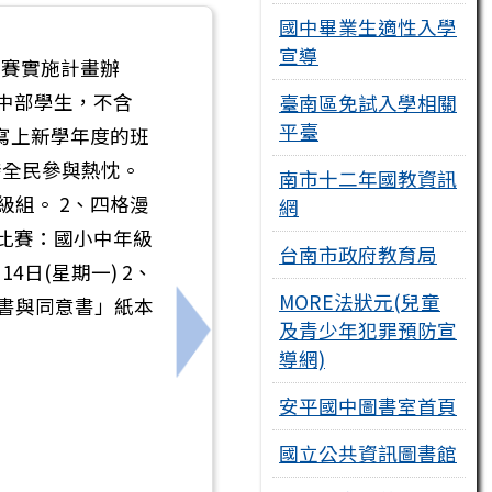
國中畢業生適性入學
宣導
比賽實施計畫辦
國中部學生，不含
臺南區免試入學相關
平臺
請寫上新學年度的班
發全民參與熱忱。
南市十二年國教資訊
級組。 2、四格漫
網
法比賽：國小中年級
台南市政府教育局
4日(星期一) 2、
MORE法狀元(兒童
權書與同意書」紙本
及青少年犯罪預防宣
下一筆：轉知115年全國中等學校
導網)
安平國中圖書室首頁
國立公共資訊圖書館