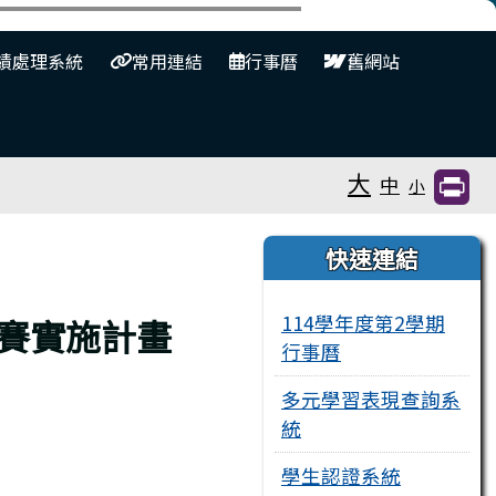
⏸
績處理系統
常用連結
行事曆
舊網站
大
中
小
右邊區域內容
快速連結
114學年度第2學期
比賽實施計畫
行事曆
多元學習表現查詢系
統
學生認證系統