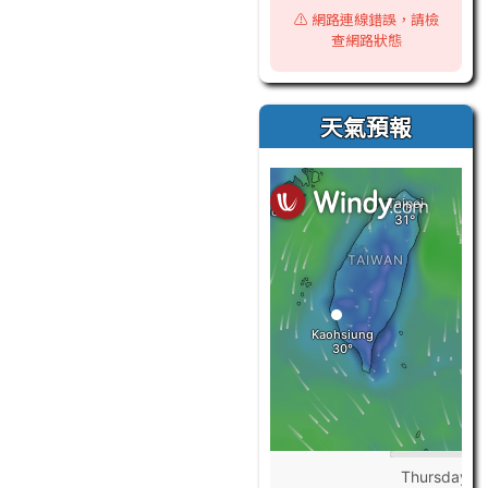
⚠️ 網路連線錯誤，請檢
查網路狀態
天氣預報