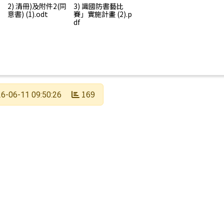
2) 清冊)及附件2(同
3) 識國防書藝比
意書) (1).odt
賽」實施計畫 (2).p
df
169
6-06-11 09:50:26