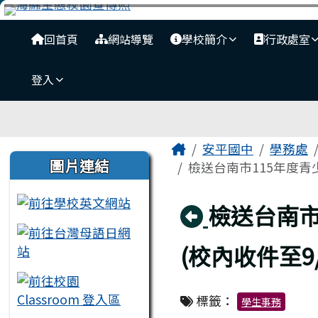
臺南市安平國中全球資訊
跳至主內容區
導覽列
回首頁
網站導覽
學校簡介
行政處室
登入
工具列
頁尾區域
主內容區域
Home
安平國中
學務處
左邊區域內容
圖片連結
檢送台南市115年度青
回上頁
檢送台南市
(校內收件至9/
標籤：
學生事務