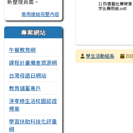
新整理頁面。
1) 防書藝比賽硬筆
字比賽用紙.odt
常用連結完整內容
專案網站
午餐教育網
發布者
學生活動組長
202
課程計畫備查資源網
發布日期
瀏覽次數
台灣母語日網站
教育儲蓄專戶
淨零綠生活校園認證
標章
學習扶助科技化評量
網