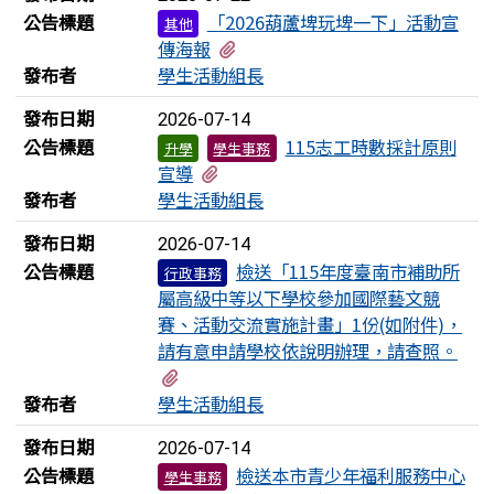
公告標題
「2026葫蘆埤玩埤一下」活動宣
其他
有1個附檔
傳海報
發布者
學生活動組長
發布日期
2026-07-14
公告標題
115志工時數採計原則
升學
學生事務
有3個附檔
宣導
發布者
學生活動組長
發布日期
2026-07-14
公告標題
檢送「115年度臺南市補助所
行政事務
屬高級中等以下學校參加國際藝文競
賽、活動交流實施計畫」1份(如附件)，
請有意申請學校依說明辦理，請查照。
有1個附檔
發布者
學生活動組長
發布日期
2026-07-14
公告標題
檢送本市青少年福利服務中心
學生事務