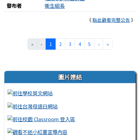
發布者
衛生組長
《
點此觀看完整公告
》
(目前頁次)
下一頁
最後頁
«
‹
1
2
3
4
5
›
»
左邊區域內容
圖片連結