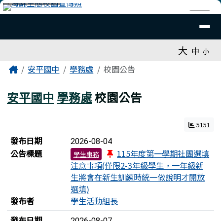
臺南市安平國中全球資訊網
跳至主內容區
導覽列
⏸
工具列
大
中
小
頁尾區域
主內容區域
Home
安平國中
學務處
校園公告
安平國中
學務處
校園公告
5151
新聞列表
發布日期
2026-08-04
公告標題
115年度第一學期社團選填
學生事務
注意事項(僅限2-3年級學生，一年級新
生將會在新生訓練時統一做說明才開放
選填)
發布者
學生活動組長
發布日期
2026-08-07