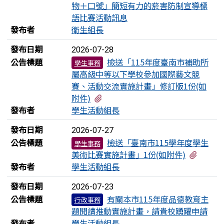
物＋口號」簡短有力的菸害防制宣導標
語比賽活動訊息
發布者
衛生組長
發布日期
2026-07-28
公告標題
檢送「115年度臺南市補助所
學生事務
屬高級中等以下學校參加國際藝文競
賽、活動交流實施計畫」修訂版1份(如
有1個附檔
附件)
發布者
學生活動組長
發布日期
2026-07-27
公告標題
檢送「臺南市115學年度學生
學生事務
有1個
美術比賽實施計畫」1份(如附件)
發布者
學生活動組長
發布日期
2026-07-23
公告標題
有關本市115年度品德教育主
行政事務
題閱讀推動實施計畫，請貴校踴躍申請
發布者
學生活動組長