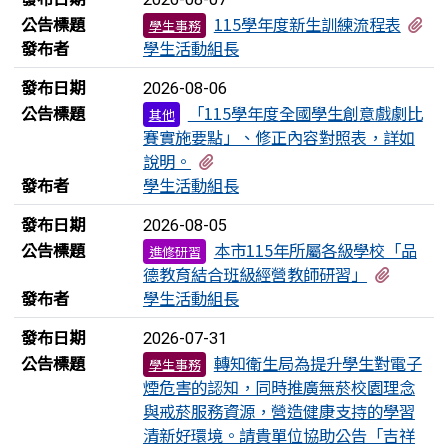
有
公告標題
115學年度新生訓練流程表
學生事務
發布者
學生活動組長
發布日期
2026-08-06
公告標題
「115學年度全國學生創意戲劇比
其他
賽實施要點」、修正內容對照表，詳如
有2個附檔
說明。
發布者
學生活動組長
發布日期
2026-08-05
公告標題
本市115年所屬各級學校「品
進修研習
有1個
德教育結合班級經營教師研習」
發布者
學生活動組長
發布日期
2026-07-31
公告標題
轉知衛生局為提升學生對電子
學生事務
煙危害的認知，同時推廣無菸校園理念
與戒菸服務資源，營造健康支持的學習
清新好環境。請貴單位協助公告「吉祥