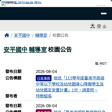
臺南市安平國中全球資訊網
跳至主內容區
導覽列
⏸
工具列
大
中
小
頁尾區域
主內容區域
Home
安平國中
輔導室
校園公告
安平國中
輔導室
校園公告
6627
新聞列表
發布日期
2026-08-04
公告標題
檢送「115學年度臺南市高級
行政事務
中等以下學校及幼兒園身心障礙學生及
幼兒鑑定安置計畫」1份，請查照。
發布者
特教組長
發布日期
2026-08-04
公告標題
檢送「臺南市國民教育階段身