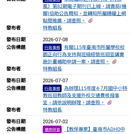
風》第82期電子期刊已上線，請貴局(機
關)協助公告周知，並轉知所屬踴躍上網
有2個附檔
點閱推廣，請查照。
發布者
特教組長
發布日期
2026-07-08
公告標題
有關115年臺南市所屬學校校
行政事務
園正向行為支持與班級經營巡迴宣講實
有2個
施計畫補助申請一案，請查照。
發布者
特教組長
發布日期
2026-07-07
公告標題
為辦理115年度4-7月國中小特
行政事務
教巡迴教師及支援外校交通費核撥事
有3個附
宜，請依說明辦理，請查照。
發布者
特教組長
發布日期
2026-07-02
公告標題
【教保專業】臺南市ADHD中
進修研習