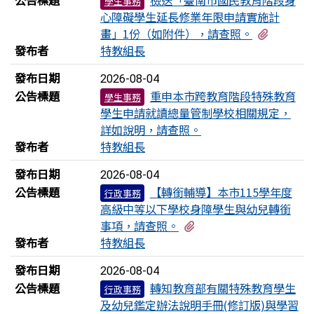
學生事務
心障礙學生延長修業年限申請實施計
有2個附
畫」1份（如附件），請查照。
發布者
特教組長
發布日期
2026-08-04
公告標題
重申本市跨教育階段特殊教育
學生事務
學生申請就讀總量管制學校相關規定，
詳如說明，請查照。
發布者
特教組長
發布日期
2026-08-04
公告標題
【轉銜輔導】本市115學年度
行政事務
高級中等以下學校身障學生與幼兒轉銜
有3個附檔
事項，請查照。
發布者
特教組長
發布日期
2026-08-04
公告標題
轉知教育部有關特殊教育學生
行政事務
及幼兒鑑定辦法說明手冊(修訂版)與學習