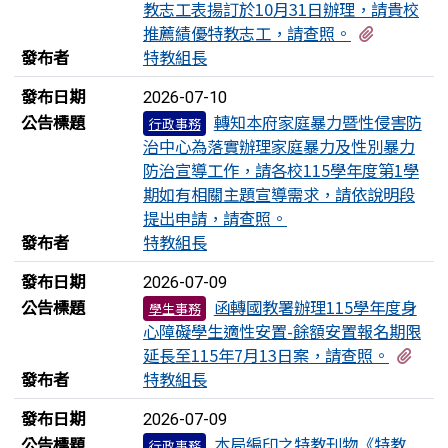
教志工表揚訂於10月31日辦理，請貴校
有2個附
推薦績優特教志工，請查照。
發布者
特教組長
發布日期
2026-07-10
公告標題
轉知本府家庭暴力暨性侵害防
行政事務
治中心為落實辦理家庭暴力及性別暴力
防治宣導工作，請各校115學年度第1學
期如有相關主題宣導需求，請依說明段
提出申請，請查照。
發布者
特教組長
發布日期
2026-07-09
公告標題
函轉國教署辦理115學年度身
學生事務
心障礙學生適性安置-餘額安置報名期限
有1
延長至115年7月13日案，請查照。
發布者
特教組長
發布日期
2026-07-09
公告標題
本局編印之特教刊物《特教
行政事務