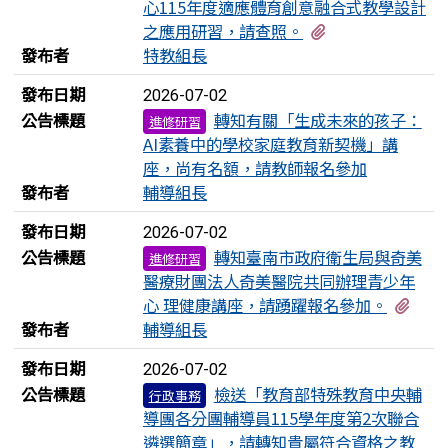
心115年度適應體育創意融合式教學設計
有1個附檔
之應用研習，請查照。
發布者
特教組長
發布日期
2026-07-02
公告標題
轉知有關「生成未來的孩子：
進修研習
AI素養中的學校家庭教育新契機」講
座，尚有名額，請教師報名參加
發布者
輔導組長
發布日期
2026-07-02
公告標題
轉知臺南市政府衛生局與奇美
進修研習
醫療財團法人奇美醫院共同辦理青少年
有1
心 理健康講座，請踴躍報名參加。
發布者
輔導組長
發布日期
2026-07-02
公告標題
檢送「教育部特殊教育中央輔
行政事務
導團各分團輔導員115學年度第2次聯合
遴選簡章」，請轉知貴屬符合資格之教