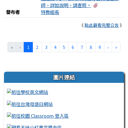
有3個附檔
師，詳如說明，請查照。
發布者
特教組長
《
點此觀看完整公告
》
(目前頁次)
下一頁
最後
«
‹
1
2
3
4
5
6
7
8
9
›
»
左邊區域內容
圖片連結