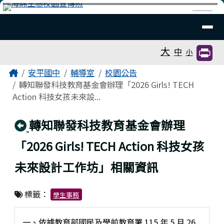
臺南市安平國中全球資訊網
跳至主內容區
導覽列
⏸
工具列
大
中
小
頁尾區域
主內容區域
Home
安平國中
輔導室
校園公告
轉知聯發科技教育基金會辦理「2026 Girls! TECH
Action 科技女孩未來設...
回上頁
轉知聯發科技教育基金會辦理
「2026 Girls! TECH Action 科技女孩
未來設計工作坊」相關資訊
標籤：
學生事務
一、依據教育部國民及學前教育署 115 年 5 月 26