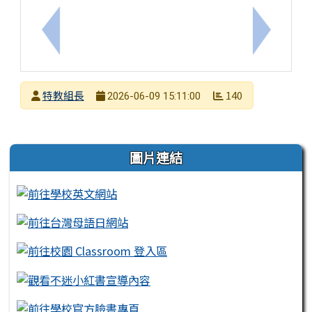
上一筆：「個別化教育計畫(IEP)檢核及指引說明會
下一筆：
發布者
特教組長
140
2026-06-09 15:11:00
發布日期
瀏覽次數
左邊區域內容
圖片連結