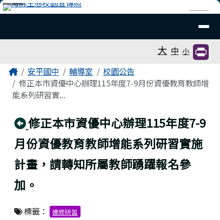
臺南市安平國中全球資訊網
跳至主內容區
導覽列
⏸
工具列
大
中
小
頁尾區域
主內容區域
Home
安平國中
輔導室
校園公告
修正本市資優中心辦理115年度7-9月份資優教育教師增
能系列研習實...
回上頁
修正本市資優中心辦理115年度7-9
月份資優教育教師增能系列研習實施
計畫，請轉知所屬教師踴躍報名參
加。
標籤：
進修研習