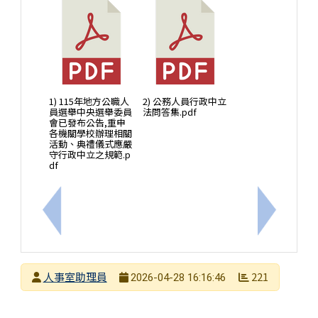
1) 115年地方公職人
2) 公務人員行政中立
員選舉中央選舉委員
法問答集.pdf
會已發布公告,重申
各機關學校辦理相關
活動、典禮儀式應嚴
守行政中立之規範.p
df
上一筆：臺南市政府115學年度特約托育機構
下一筆：為
發布者
人事室助理員
221
2026-04-28 16:16:46
發布日期
瀏覽次數