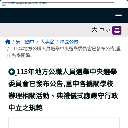
臺南市安平國中全球資訊網
跳至主內容區
導覽列
⏸
工具列
大
中
小
頁尾區域
主內容區域
Home
安平國中
人事室
校園公告
115年地方公職人員選舉中央選舉委員會已發布公告,重
申各機關學...
回上頁
115年地方公職人員選舉中央選舉
委員會已發布公告,重申各機關學校
辦理相關活動、典禮儀式應嚴守行政
中立之規範