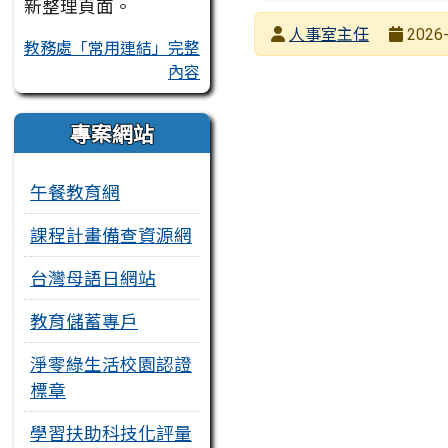
新整理頁面。
發布者
人事室主任
2026-
教務處「常用連結」完整
發布日期
瀏覽次數
內容
專案網站
午餐教育網
課程計畫備查資源網
台灣母語日網站
教育儲蓄專戶
淨零綠生活校園認證
標章
學習扶助科技化評量