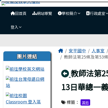
臺南市安平國中全球資訊
跳至主內容區
導覽列
回首頁
網站導覽
學校簡介
行政處室
登入
工具列
頁尾區域
主內容區域
Home
安平國中
人事室
左邊區域內容
圖片連結
教師法第25條及第53條
回上頁
教師法第2
13日華總一義
標籤：
其他