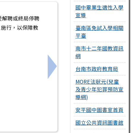
國中畢業生適性入學
宣導
受解聘或終局停聘
日施行，以保障教
臺南區免試入學相關
平臺
南市十二年國教資訊
網
台南市政府教育局
下一筆：臺南市政府115學年度特
MORE法狀元(兒童
及青少年犯罪預防宣
導網)
安平國中圖書室首頁
國立公共資訊圖書館