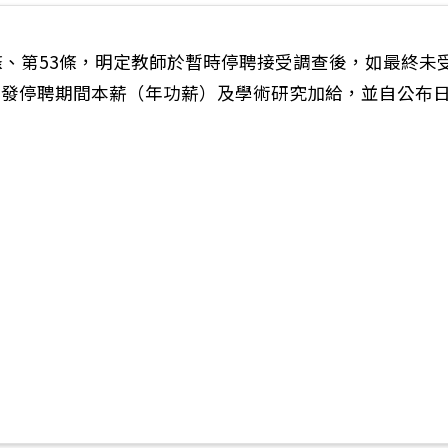
條、第53條，明定教師於暫時停聘接受調查後，如最終未
補發停聘期間本薪（年功薪）及學術研究加給，並自公布
6年（西元2027年）政府行政機關辦公日曆表