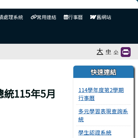
⏸
績處理系統
常用連結
行事曆
舊網站
大
中
小
右邊區域內容
快速連結
114學年度第2學期
統115年5月
行事曆
多元學習表現查詢系
統
學生認證系統