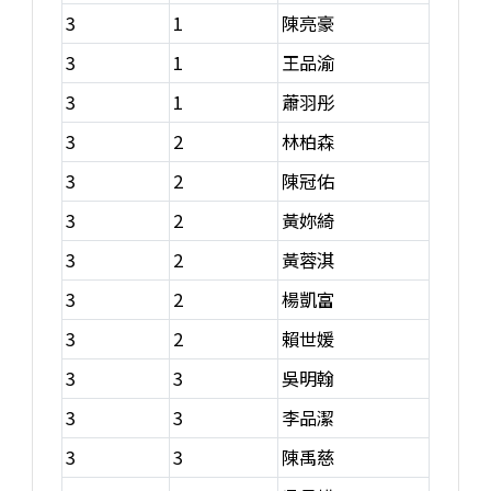
3
1
陳亮豪
3
1
王品渝
3
1
蕭羽彤
3
2
林柏森
3
2
陳冠佑
3
2
黃妳綺
3
2
黃蓉淇
3
2
楊凱富
3
2
賴世媛
3
3
吳明翰
3
3
李品潔
3
3
陳禹慈