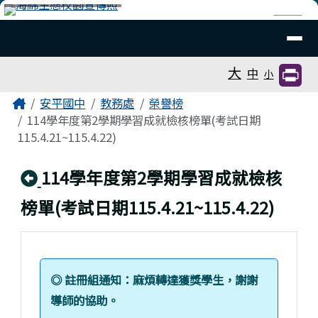
臺南市安平國中全球資訊網
跳至主內容區
導覽列
⏸
工具列
大
中
小
頁尾區域
主內容區域
Home
安平國中
教務處
榮譽榜
114學年度第2學期學習成就檢核榜單(考試日期
115.4.21~115.4.22)
回上頁
114學年度第2學期學習成就檢核
榜單(考試日期115.4.21~115.4.22)
◎ 註冊組通知：麻煩轉達獲獎學生，謝謝
導師的協助。