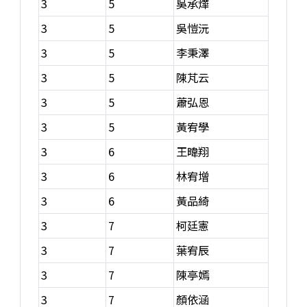
3
5
吳承燁
3
5
吳愷沅
3
5
李秉澤
3
5
陳芃云
3
5
蕭弘恩
3
5
黃宥學
3
6
王暐翔
3
6
林宥增
3
6
黃品綺
3
7
柯廷憲
3
7
葉宥辰
3
7
陳亭嫣
3
7
顏依涵