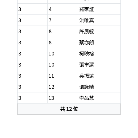
3
4
羅家証
3
7
洪唯真
3
8
許展毓
3
8
蔡亦朗
3
10
柯映榕
3
10
張聿潔
3
11
吳振遠
3
12
張詠晴
3
13
李品慧
共 12 位
紅榜獲獎名單，共 12 位