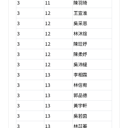
3
11
陳羽琦
3
12
王宣淮
3
12
吳采恩
3
12
林沐煊
3
12
陳玨妤
3
12
陳柔妤
3
12
吳沛緹
3
13
李相霖
3
13
林信宥
3
13
郭品德
3
13
黃宇軒
3
13
吳若茵
3
13
林苡蓁