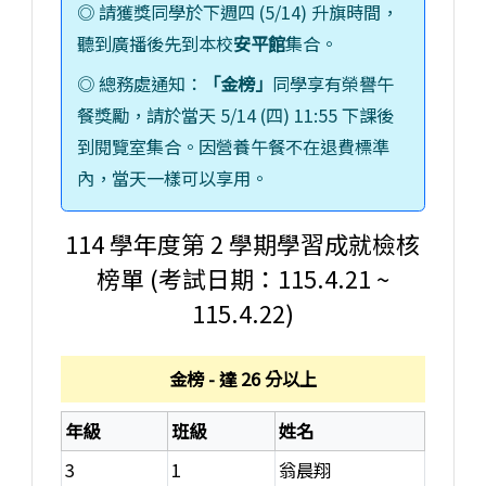
◎ 請獲獎同學於下週四 (5/14) 升旗時間，
聽到廣播後先到本校
安平館
集合。
◎ 總務處通知：
「金榜」
同學享有榮譽午
餐獎勵，請於當天 5/14 (四) 11:55 下課後
到閱覽室集合。因營養午餐不在退費標準
內，當天一樣可以享用。
114 學年度第 2 學期學習成就檢核
榜單 (考試日期：115.4.21 ~
115.4.22)
金榜 - 達 26 分以上
年級
班級
姓名
3
1
翁晨翔