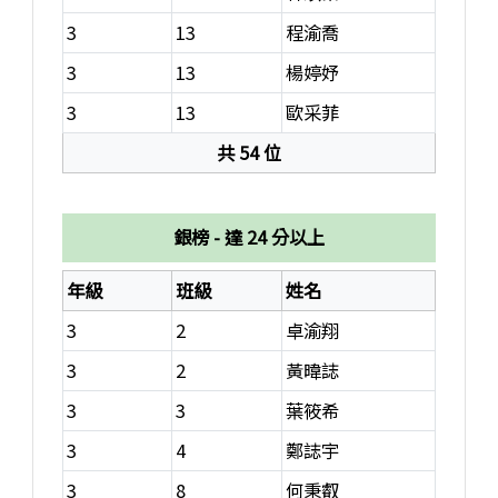
3
13
程渝喬
3
13
楊婷妤
3
13
歐采菲
共 54 位
金榜獲獎名單，共 54 位
銀榜 - 達 24 分以上
年級
班級
姓名
3
2
卓渝翔
3
2
黃暐誌
3
3
葉筱希
3
4
鄭誌宇
3
8
何秉叡