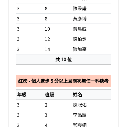
3
8
陳秉謙
3
8
黃彥博
3
10
黃帛威
3
12
陳柏丞
3
14
陳加豪
共 10 位
銀榜獲獎名單，共 10 位
紅榜 - 個人進步 5 分以上且兩次無任一科缺考
年級
班級
姓名
3
2
陳冠佑
3
3
李品潔
3
4
鄧宸栩