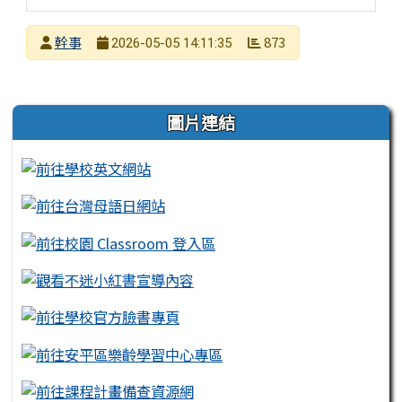
發布者
幹事
873
2026-05-05 14:11:35
發布日期
瀏覽次數
左邊區域內容
圖片連結