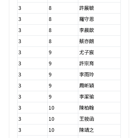
3
8
許展毓
3
8
羅守恩
3
8
李晨歆
3
8
蔡亦朗
3
9
尤子宸
3
9
許宗育
3
9
李雨玲
3
9
周昕穎
3
9
李潔瑜
3
10
陳柏翰
3
10
王筱函
3
10
陳靖之