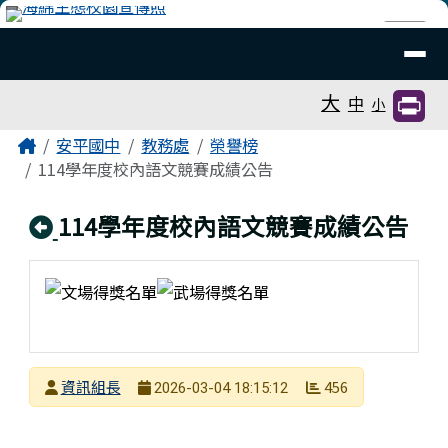
臺南市安平國中全球資訊網
跳至主內容區
導覽列
⏸
工具列
大
中
小
頁尾區域
主內容區域
Home
安平國中
教務處
榮譽榜
114學年度校內語文競賽成績公告
回上頁
114學年度校內語文競賽成績公告
發布者
資訊組長
456
2026-03-04 18:15:12
發布日期
瀏覽次數