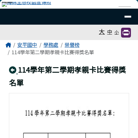
臺南市安平國中全球資訊網
跳至主內容區
導覽列
⏸
工具列
大
中
小
頁尾區域
主內容區域
Home
安平國中
學務處
榮譽榜
114學年第二學期孝親卡比賽得獎名單
回上頁
114學年第二學期孝親卡比賽得獎
名單