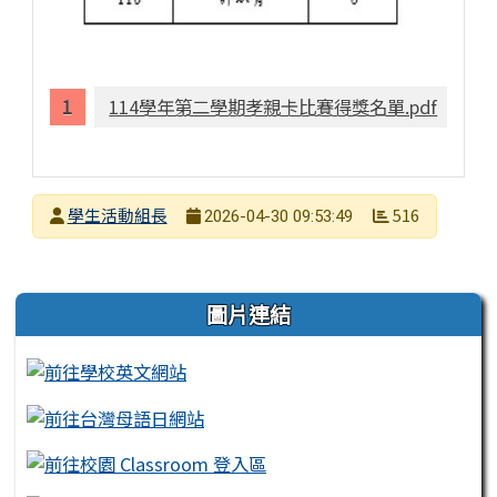
114學年第二學期孝親卡比賽得獎名單.pdf
發布者
學生活動組長
516
2026-04-30 09:53:49
發布日期
瀏覽次數
左邊區域內容
圖片連結