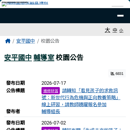
臺南市安平國中全球資訊網
跳至主內容區
導覽列
⏸
工具列
大
中
小
頁尾區域
主內容區域
Home
安平國中
校園公告
安平國中
輔導室
校園公告
6831
新聞列表
發布日期
2026-07-17
公告標題
請轉知「看見孩子的求救訊
進修研習
號：新世代行為危機與正向教養策略」
線上研習，請教師踴躍報名參加
發布者
輔導組長
發布日期
2026-07-02
公告標題
轉知有關「生成未來的孩子：