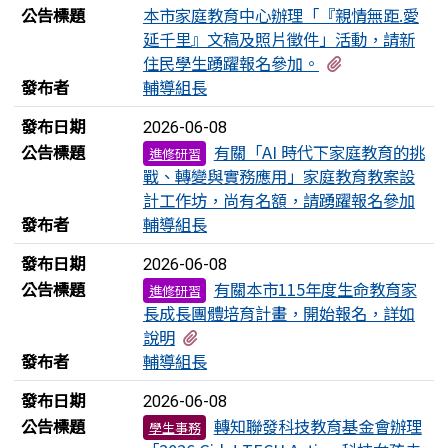
公告標題
本市家庭教育中心辦理「『親情無距.愛
延千里』文稿及照片徵件」活動，請新
有1個附檔
住民學生踴躍報名參加。
發布者
輔導組長
發布日期
2026-06-08
公告標題
有關「AI 時代下家庭教育的挑
進修研習
戰、轉變與實務應用」家庭教育教案設
計工作坊，尚有名額，請踴躍報名參加
發布者
輔導組長
發布日期
2026-06-08
公告標題
有關本市115年度生命教育家
進修研習
長成長團體培育計畫，開始報名，詳如
有1個附檔
說明
發布者
輔導組長
發布日期
2026-06-08
公告標題
轉知聯發科技教育基金會辦理
學生事務