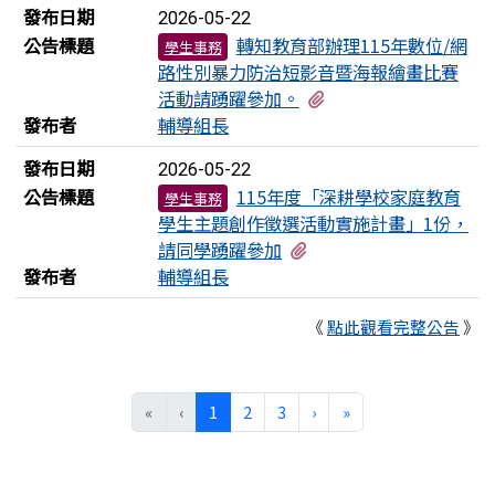
發布日期
2026-05-22
公告標題
轉知教育部辦理115年數位/網
學生事務
路性別暴力防治短影音暨海報繪畫比賽
有1個附檔
活動請踴躍參加。
發布者
輔導組長
發布日期
2026-05-22
公告標題
115年度「深耕學校家庭教育
學生事務
學生主題創作徵選活動實施計畫」1份，
有1個附檔
請同學踴躍參加
發布者
輔導組長
《
點此觀看完整公告
》
(目前頁次)
下一頁
最後頁
«
‹
1
2
3
›
»