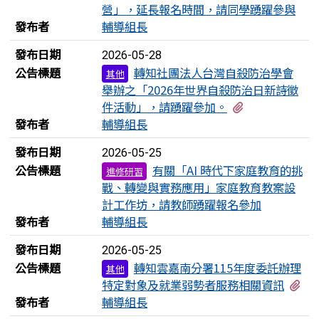
營」，延長報名時間，請同學踴躍參與
發布者
輔導組長
發布日期
2026-05-28
公告標題
轉知社團法人台灣自殺防治學會
其他
舉辦之「2026年世界自殺防治日新詩徵
有1個附檔
件活動」，請踴躍參加。
發布者
輔導組長
發布日期
2026-05-25
公告標題
有關「AI 時代下家庭教育的挑
進修研習
戰、轉變與實務應用」家庭教育教案設
計工作坊，請教師踴躍報名參加
發布者
輔導組長
發布日期
2026-05-25
公告標題
轉知雲嘉南分署115年度委託辦理
其他
有
特定對象及就業弱勢者服務相關資訊
發布者
輔導組長