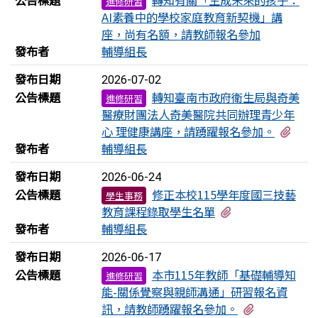
進修研習
AI素養中的學校家庭教育新契機」講
座，尚有名額，請教師報名參加
發布者
輔導組長
發布日期
2026-07-02
公告標題
轉知臺南市政府衛生局與奇美
進修研習
醫療財團法人奇美醫院共同辦理青少年
有1
心 理健康講座，請踴躍報名參加。
發布者
輔導組長
發布日期
2026-06-24
公告標題
修正本校115學年度國三技藝
學生事務
有1個附檔
教育課程錄取學生名單
發布者
輔導組長
發布日期
2026-06-17
公告標題
本市115年教師「基礎輔導知
進修研習
能-關係覺察與親師溝通」研習報名資
有1個附檔
訊，請教師踴躍報名參加。