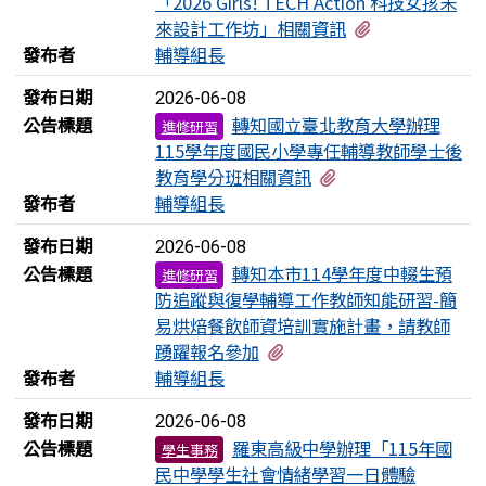
「2026 Girls! TECH Action 科技女孩未
有3個附檔
來設計工作坊」相關資訊
發布者
輔導組長
發布日期
2026-06-08
公告標題
轉知國立臺北教育大學辦理
進修研習
115學年度國民小學專任輔導教師學士後
有1個附檔
教育學分班相關資訊
發布者
輔導組長
發布日期
2026-06-08
公告標題
轉知本市114學年度中輟生預
進修研習
防追蹤與復學輔導工作教師知能研習-簡
易烘焙餐飲師資培訓實施計畫，請教師
有1個附檔
踴躍報名參加
發布者
輔導組長
發布日期
2026-06-08
公告標題
羅東高級中學辦理「115年國
學生事務
民中學學生社會情緒學習一日體驗