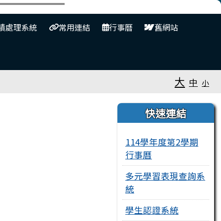
⏸
績處理系統
常用連結
行事曆
舊網站
大
中
小
右邊區域內容
快速連結
114學年度第2學期
行事曆
多元學習表現查詢系
統
學生認證系統