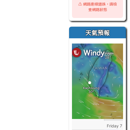
⚠️ 網路連線錯誤，請檢
查網路狀態
天氣預報