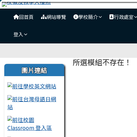
臺南市安平國中全球資訊
跳至主內容區
導覽列
回首頁
網站導覽
學校簡介
行政處室
登入
工具列
頁尾區域
主內容區域
所選模組不存在！
左邊區域內容
圖片連結