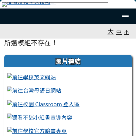
臺南市安平國中全球資訊網
跳至主內容區
導覽列
⏸
工具列
大
中
小
頁尾區域
主內容區域
所選模組不存在！
左邊區域內容
圖片連結