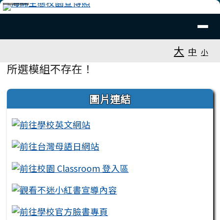
臺南市安平國中全球資訊網
跳至主內容區
導覽列
⏸
工具列
大
中
小
頁尾區域
主內容區域
所選模組不存在！
左邊區域內容
圖片連結